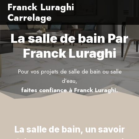
Aller
Franck Luraghi
au
Carrelage
contenu
La salle de bain Par
Franck Luraghi
Pour vos projets de salle de bain ou salle
d’eau,
faites confiance à Franck Luraghi.
La salle de bain, un savoir