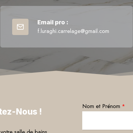
Email pro :
f.luraghi.carrelage@gmail.com
Nom et Prénom
*
tez-Nous !
votre salle de bains,