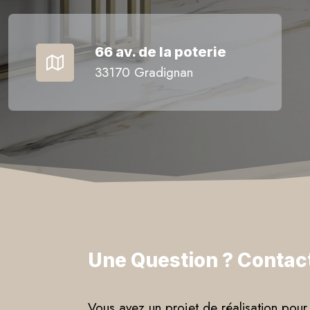
66 av. de la poterie
33170 Gradignan
Une Question ? Contac
Vous avez un projet de réalisation pour 