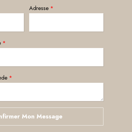
Adresse
*
e
*
nde
*
nfirmer Mon Message