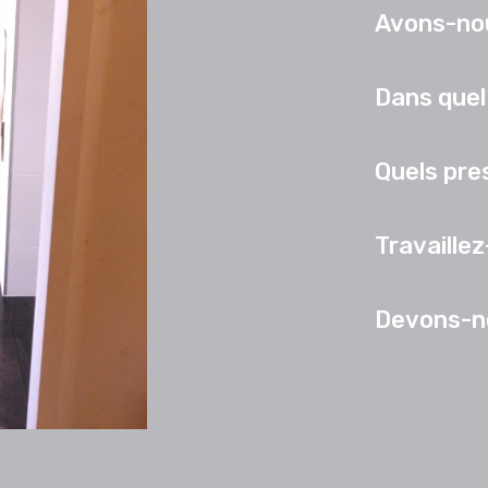
Avons-nou
Dans quel
Quels pre
Travaillez
Devons-no