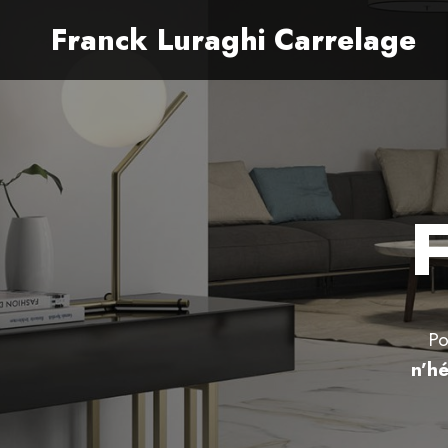
Aller
Franck Luraghi Carrelage
au
contenu
Po
n’h