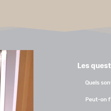
Les quest
Quels sont
Peut-on f